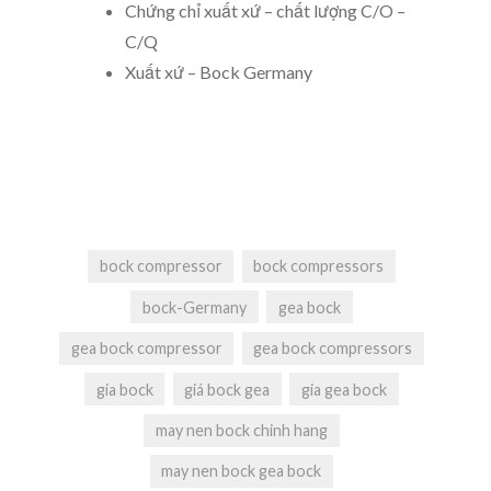
Chứng chỉ xuất xứ – chất lượng C/O –
C/Q
Xuất xứ – Bock Germany
bock compressor
bock compressors
bock-Germany
gea bock
gea bock compressor
gea bock compressors
gia bock
giá bock gea
gia gea bock
may nen bock chinh hang
may nen bock gea bock