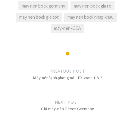
may nen bock germany
may nen bock gia re
may nen bock gia tot
may nen bock nhap khau
máy-nén-GEA
Post
navigation
PREVIOUS POST
Máy nén lạnh phòng nổ – EX-zone 1 & 2
NEXT POST
Giá máy-nén-Bitzer-Germany