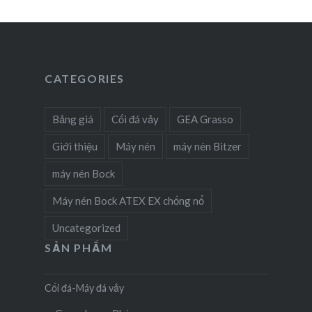
CATEGORIES
Bảng giá
Cối đá vảy
GEA Grasso
Giới thiệu
Máy nén
máy nén Bitzer
máy nén Bock
Máy nén Bock ATEX EX chống nổ
Uncategorized
SẢN PHẨM
Cối đá-Máy đá vảy