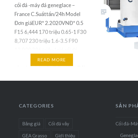
cối đá -máy đá geneglace –
France C.Suấttấn/24h Model
Đơn giáEUR* 2.2020VNĐ* 0.5
F15 6,444 170 triệu 0.65-1 F30
8,707 230 triệu 1.6-3.5 F90
13,900 386 triệu *giá cối đá –
máy đá Geneglace SAS – Pháp
READ MORE
giao tại nhà máy C.Suấttấn/24h
Model Đơn giáEUR*
2.2020VNĐ* 2.5 G100 (INOX)
14,326 379 triệu 4.5-6.5 F200
23,909…
CATEGORIES
SẢN P
Bảng giá
Cối đá vảy
Cối đá-Má
Genegla
GEA Grasso
Giới thiệu