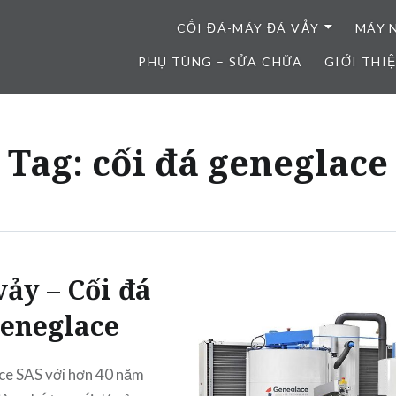
CỐI ĐÁ-MÁY ĐÁ VẢY
MÁY 
PHỤ TÙNG – SỬA CHỮA
GIỚI THI
Tag:
cối đá geneglace
vảy – Cối đá
eneglace
ce SAS với hơn 40 năm