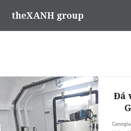
Skip
to
theXANH group
content
Đá 
G
Genegla