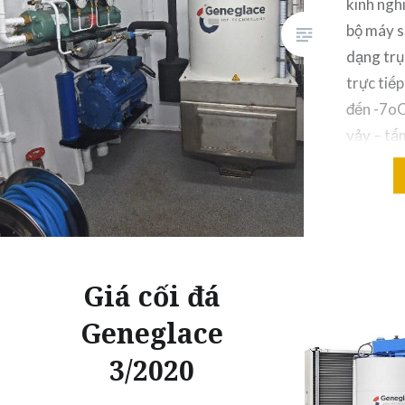
kinh ngh
bộ máy s
dạng trụ
trực tiếp
đến -7oC
vảy – tấ
1.8-2.2
Giá cối đá
Geneglace
3/2020