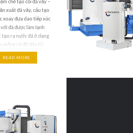
iệm chế tạo cối đá vảy –
ản xuất đá vảy, cấu tạo
c xoay đưa dao tiếp xúc
 với đá được làm lạnh
 tạo ra nước đá ở dạng
m mỏng có độ dày từ
mm, vảy đá…
READ MORE