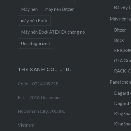
Đá vảy t
Máy nén
máy nén Bitzer
Máy nén l
máy nén Bock
Bitzer
Máy nén Bock ATEX EX chống nổ
Bock
Uncategorized
FRICK®
GEA Gra
THE XANH CO., LTD.
RACK-Cụ
Panel chốn
Code – 0314139718
Dagard 
Est. – 2016 December
Dagard 
Hochiminh City, 700000
KingSpan
KingSpa
Vietnam