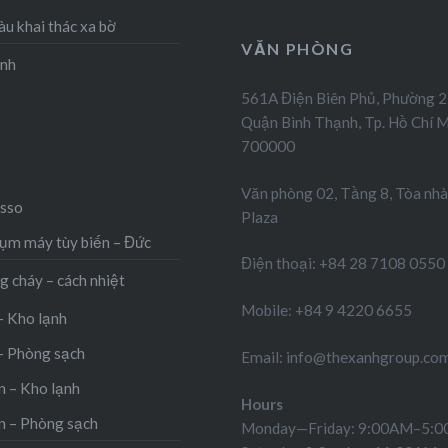
àu khai thác xa bờ
VĂN PHÒNG
ạnh
561A Điện Biên Phủ, Phường 2
Quận Bình Thạnh, Tp. Hồ Chí M
700000
Văn phòng 02, Tầng 8, Tòa nhà
sso
Plaza
m máy tùy biến – Đức
Điện thoại: +84 28 7108 0550
g cháy – cách nhiệt
Mobile: +84 9 4220 6655
– Kho lạnh
– Phòng sạch
Email: info@thexanhgroup.co
 – Kho lạnh
Hours
n – Phòng sạch
Monday—Friday: 9:00AM–5: