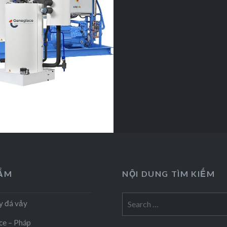
HẨM
NỘI DUNG TÌM KIẾM
Search
y đá vảy
for:
ce – Pháp