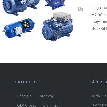
Chọn má
HG56e 2
máy-nén
Bock-SH
CATEGORIES
SẢN P
Bảng giá
Cối đá vảy
Cối đá-Má
Genegla
GEA Grasso
Giới thiệu