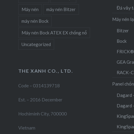
Đá vảy t
Máy nén
máy nén Bitzer
Máy nén l
máy nén Bock
Bitzer
Máy nén Bock ATEX EX chống nổ
Bock
Uncategorized
FRICK®
GEA Gra
THE XANH CO., LTD.
RACK-Cụ
Panel chốn
Code – 0314139718
Dagard 
Est. – 2016 December
Dagard 
Hochiminh City, 700000
KingSpan
KingSpa
Vietnam