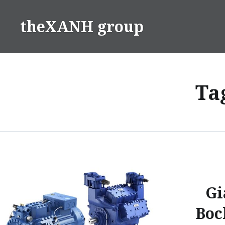
Skip
to
theXANH group
content
Ta
Gi
Boc