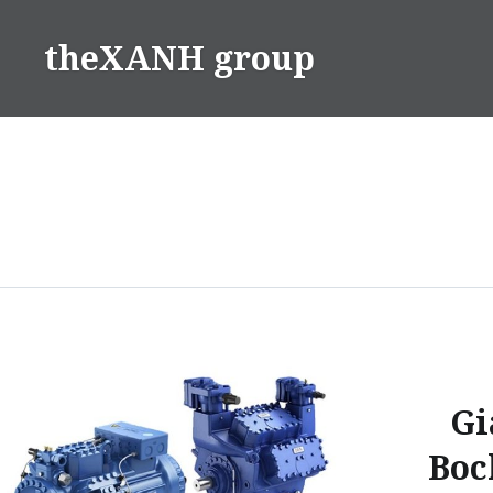
Skip
to
theXANH group
content
Gi
Boc