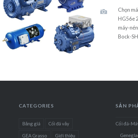
Chọn má
HG56e 2
máy-nén
Bock-SH
CATEGORIES
SẢN P
Bảng giá
Cối đá vảy
Cối đá-Má
Genegla
GEA Grasso
Giới thiệu