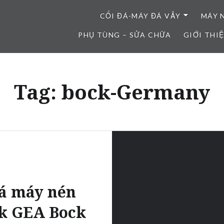
CỐI ĐÁ-MÁY ĐÁ VẢY
MÁY 
PHỤ TÙNG – SỬA CHỮA
GIỚI THI
Tag:
bock-Germany
á máy nén
k GEA Bock