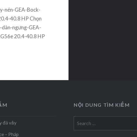
y-nén-GEA-Bock-
0.4-40.8 HP Chọn
-dàn-ngưng-GEA-
G56e 20.4-40.8 HP
HẨM
NỘI DUNG TÌM KIẾM
Search
y đá vảy
for:
ce – Pháp