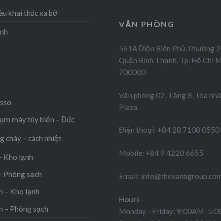
àu khai thác xa bờ
VĂN PHÒNG
ạnh
561A Điện Biên Phủ, Phường 2
Quận Bình Thạnh, Tp. Hồ Chí M
700000
Văn phòng 02, Tầng 8, Tòa nhà
sso
Plaza
m máy tùy biến – Đức
Điện thoại: +84 28 7108 0550
g cháy – cách nhiệt
Mobile: +84 9 4220 6655
– Kho lạnh
– Phòng sạch
Email: info@thexanhgroup.co
 – Kho lạnh
Hours
n – Phòng sạch
Monday—Friday: 9:00AM–5: