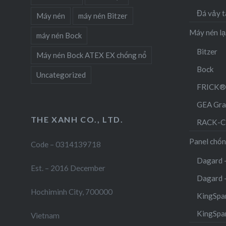
Đá vảy t
Máy nén
máy nén Bitzer
Máy nén l
máy nén Bock
Bitzer
Máy nén Bock ATEX EX chống nổ
Bock
Uncategorized
FRICK®
GEA Gra
THE XANH CO., LTD.
RACK-Cụ
Panel chốn
Code – 0314139718
Dagard 
Est. – 2016 December
Dagard 
Hochiminh City, 700000
KingSpan
KingSpa
Vietnam