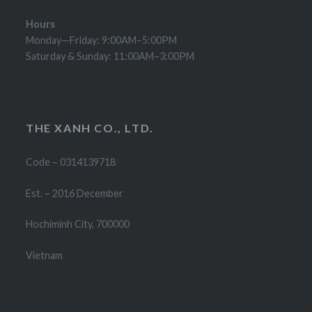
Hours
Monday—Friday: 9:00AM–5:00PM
Saturday & Sunday: 11:00AM–3:00PM
THE XANH CO., LTD.
Code – 0314139718
Est. – 2016 December
Hochiminh City, 700000
Vietnam