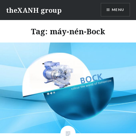
Skip
theXANH group
MENU
to
content
Tag:
máy-nén-Bock