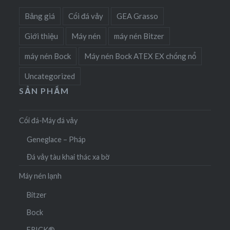
Bảng giá
Cối đá vảy
GEA Grasso
Giới thiệu
Máy nén
máy nén Bitzer
máy nén Bock
Máy nén Bock ATEX EX chống nổ
Uncategorized
SẢN PHẨM
Cối đá-Máy đá vảy
Geneglace – Pháp
Đá vảy tàu khai thác xa bờ
Máy nén lạnh
Bitzer
Bock
FRICK®